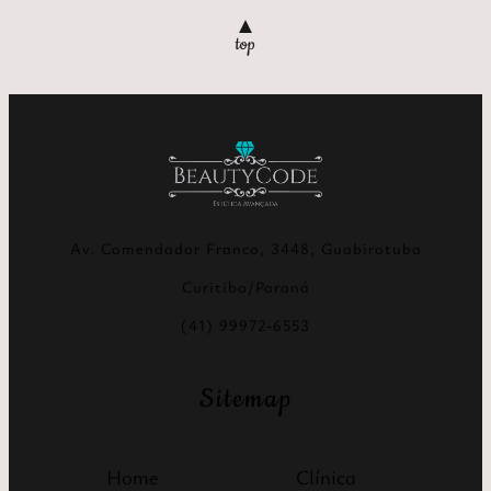
▲
Av. Comendador Franco, 3448, Guabirotuba
Curitiba/Paraná
(41) 99972-6553
Sitemap
Home
Clínica