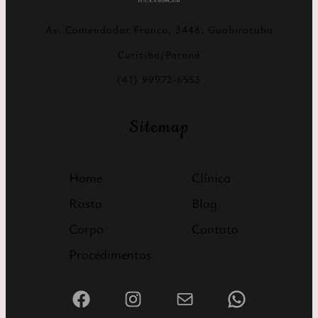
Av. Comendador Franco, 3448, Guabirotuba
Curitiba/Paraná
(41) 99972-6553
Sitemap
Home
Clínica
Rosto
Blog
Corpo
Contato
Procedimentos
Facebook
Instagram
Mail
WhatsApp