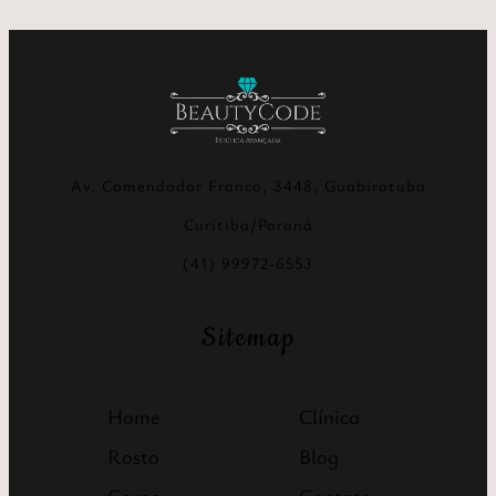
Av. Comendador Franco, 3448, Guabirotuba
Curitiba/Paraná
(41) 99972-6553
Sitemap
Home
Clínica
Rosto
Blog
Corpo
Contato