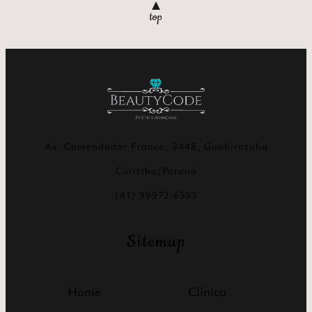
▲
Av. Comendador Franco, 3448, Guabirotuba
Curitiba/Paraná
(41) 99972-6553
Sitemap
Home
Clínica