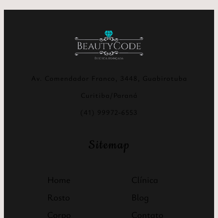
Av. Comendador Franco, 3448, Guabirotuba
Curitiba/Paraná
(41) 99972-6553
Sitemap
Home
Clínica
Rosto
Blog
Corpo
Contato