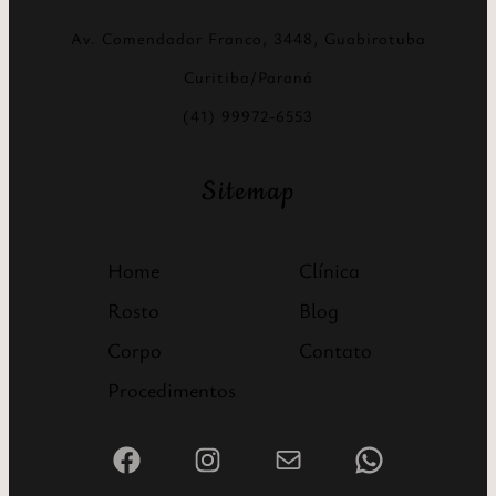
Av. Comendador Franco, 3448, Guabirotuba
Curitiba/Paraná
(41) 99972-6553
Sitemap
Home
Clínica
Rosto
Blog
Corpo
Contato
Procedimentos
Facebook
Instagram
Mail
WhatsApp